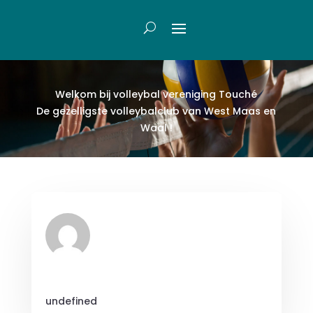
Welkom bij volleybal vereniging Touch
é
De gezelligste volleybalclub van West Maas en
Waal !
undefined