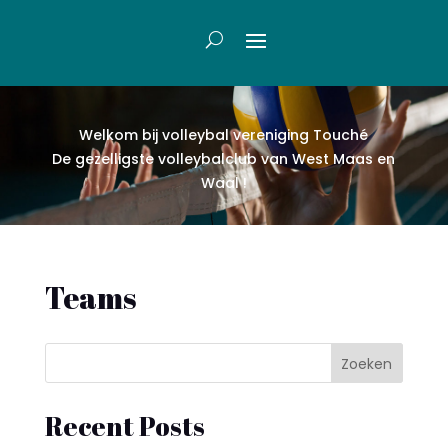
Welkom bij volleybal vereniging Touch
é
De gezelligste volleybalclub van West Maas en
Waal !
Teams
Zoeken
Recent Posts