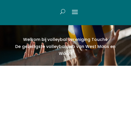
Welkom bij volleybal vereniging Touch
é
De gezelligste volleybalclub van West Maas en
Waal !
De gezelligste volleybalclub van We
Maas en Waal!