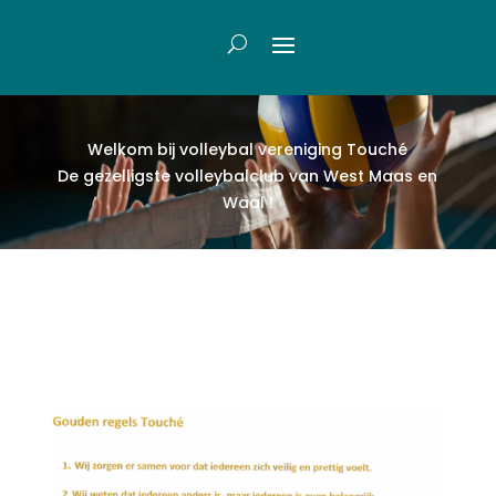
Welkom bij volleybal vereniging Touch
é
De gezelligste volleybalclub van West Maas en
Waal !