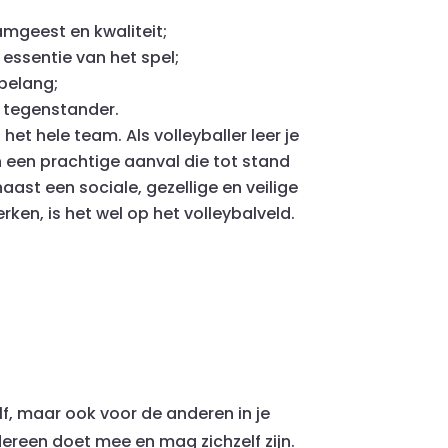
amgeest en kwaliteit;
essentie van het spel;
belang;
e tegenstander.
t hele team. Als volleyballer leer je
n een prachtige aanval die tot stand
ast een sociale, gezellige en veilige
en, is het wel op het volleybalveld.
elf, maar ook voor de anderen in je
ereen doet mee en mag zichzelf zijn.