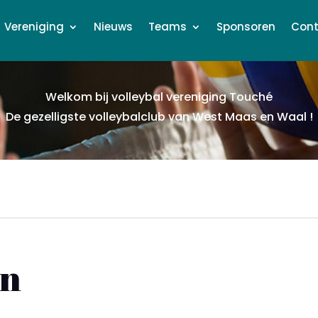
Vereniging
Nieuws
Teams
Sponsoren
Cont
Welkom bij volleybal vereniging Touch
é
De gezelligste volleybalclub van West Maas en Waal !
en