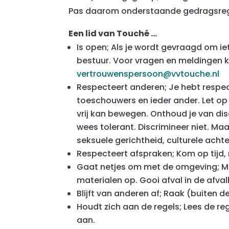
Pas daarom onderstaande gedragsreg
Een lid van Touché …
Is open; Als je wordt gevraagd om ie
bestuur. Voor vragen en meldingen 
vertrouwenspersoon@vvtouche.nl
Respecteert anderen; Je hebt respec
toeschouwers en ieder ander. Let op j
vrij kan bewegen. Onthoud je van di
wees tolerant. Discrimineer niet. Ma
seksuele gerichtheid, culturele acht
Respecteert afspraken; Kom op tijd, me
Gaat netjes om met de omgeving; Ma
materialen op. Gooi afval in de afva
Blijft van anderen af; Raak (buiten 
Houdt zich aan de regels; Lees de r
aan.