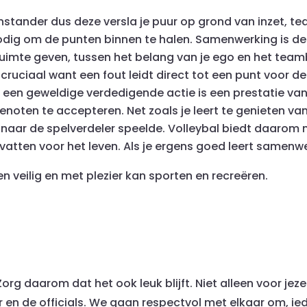
enstander dus deze versla je puur op grond van inzet, te
dig om de punten binnen te halen. Samenwerking is de 
ruimte geven, tussen het belang van je ego en het team
cruciaal want een fout leidt direct tot een punt voor d
een geweldige verdedigende actie is een prestatie van he
enoten te accepteren. Net zoals je leert te genieten va
naar de spelverdeler speelde. Volleybal biedt daarom na
ten voor het leven. Als je ergens goed leert samenwerk
n veilig en met plezier kan sporten en recreëren.
Zorg daarom dat het ook leuk blijft. Niet alleen voor jez
en de officials. We gaan respectvol met elkaar om, ied