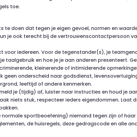
els toe.
ts te doen dat tegen je eigen gevoel, normen en waarden
kun je ook terecht bij de vertrouwenscontactpersoon v
t voor iedereen. Voor de tegenstander(s), je teamgenote
e taalgebruik en hoe je je aan anderen presenteert. Geef
scriminerende, kleinerende of intimiderende opmerkinge
ak geen onderscheid naar godsdienst, levensovertuiging,
ergrond, leeftijd of andere kenmerken.
ld je (tijdig) af, luister naar instructies en houd je aa
ak niets stuk, respecteer ieders eigendommen. Laat d
lbakken.
de normale sportbeoefening) niemand tegen zijn of haar 
eglementen, de huisregels, deze gedragscode en alle an