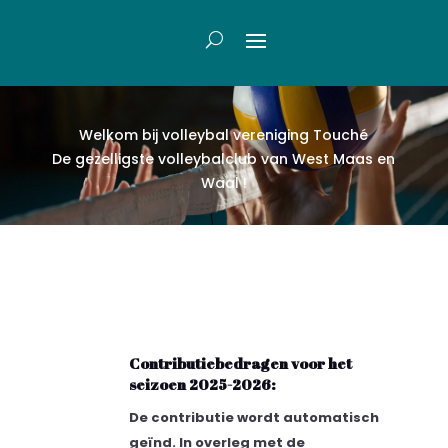
Welkom bij volleybal vereniging Touch
é
De gezelligste volleybalclub van West Maas en
Waal !
Contributiebedragen voor het
seizoen 2025-2026:
De contributie wordt automatisch
geïnd. In overleg met de