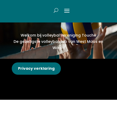
Welkom bij volleybal vereniging Touch
é
De gezelligste volleybalclub van West Maas en
Waal !
Privacy verklaring