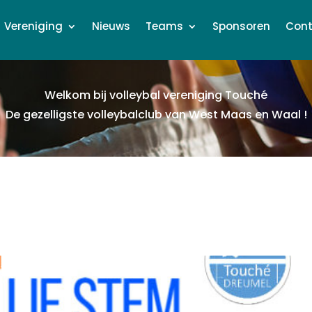
Vereniging
Nieuws
Teams
Sponsoren
Cont
Welkom bij volleybal vereniging Touch
é
De gezelligste volleybalclub van West Maas en Waal !