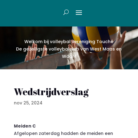
Welkom bij volleybal vereniging Touch
é
De gezelligste volleybalclub van West Maas en
Waal !
Wedstrijdverslag
nov 25, 2024
Meiden C
Afgelopen zaterdag hadden de meiden een